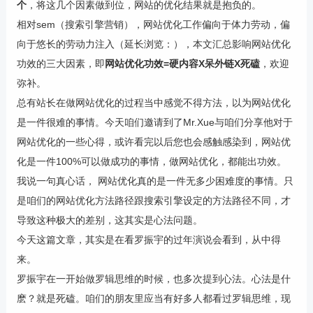
个
，将这几个因素做到位，网站的优化结果就是抱负的。
相对sem（搜索引擎营销），网站优化工作偏向于体力劳动，偏
向于悠长的劳动力注入（延长浏览：），本文汇总影响网站优化
功效的三大因素，即
网站优化功效=硬内容X呆外链X死磕
，欢迎
弥补。
总有站长在做网站优化的过程当中感觉不得方法，以为网站优化
是一件很难的事情。今天咱们邀请到了Mr.Xue与咱们分享他对于
网站优化的一些心得，或许看完以后您也会感触感染到，网站优
化是一件100%可以做成功的事情，做网站优化，都能出功效。
我说一句真心话， 网站优化真的是一件无多少困难度的事情。只
是咱们的网站优化方法路径跟搜索引擎设定的方法路径不同，才
导致这种极大的差别，这其实是心法问题。
今天这篇文章，其实是在看罗振宇的过年演说会看到，从中得
来。
罗振宇在一开始做罗辑思维的时候，也多次提到心法。心法是什
麽？就是死磕。咱们的朋友里应当有好多人都看过罗辑思维，现