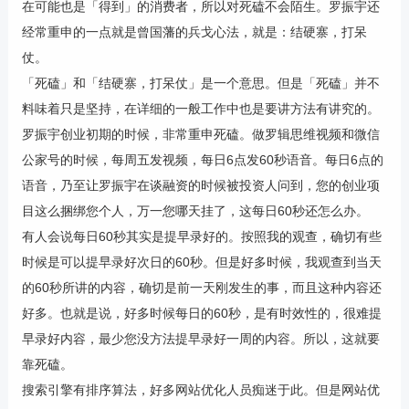
在可能也是「得到」的消费者，所以对死磕不会陌生。罗振宇还
经常重申的一点就是曾国藩的兵戈心法，就是：结硬寨，打呆
仗。
「死磕」和「结硬寨，打呆仗」是一个意思。但是「死磕」并不
料味着只是坚持，在详细的一般工作中也是要讲方法有讲究的。
罗振宇创业初期的时候，非常重申死磕。做罗辑思维视频和微信
公家号的时候，每周五发视频，每日6点发60秒语音。每日6点的
语音，乃至让罗振宇在谈融资的时候被投资人问到，您的创业项
目这么捆绑您个人，万一您哪天挂了，这每日60秒还怎么办。
有人会说每日60秒其实是提早录好的。按照我的观查，确切有些
时候是可以提早录好次日的60秒。但是好多时候，我观查到当天
的60秒所讲的内容，确切是前一天刚发生的事，而且这种内容还
好多。也就是说，好多时候每日的60秒，是有时效性的，很难提
早录好内容，最少您没方法提早录好一周的内容。所以，这就要
靠死磕。
搜索引擎有排序算法，好多网站优化人员痴迷于此。但是网站优