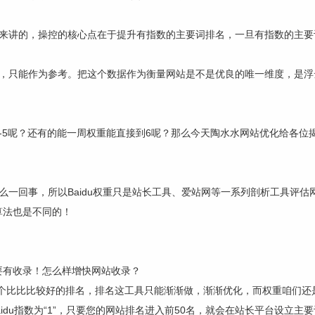
爱站来讲的，操控的核心点在于提升有指数的主要词排名，一旦有指数的主
离的，只能作为参考。把这个数据作为衡量网站是不是优良的唯一维度，是
-5呢？还有的能一周权重能直接到6呢？那么今天陶水水网站优化给各位
这么一回事，所以Baidu权重只是站长工具、爱站网等一系列剖析工具评
算法也是不同的！
要有收录！怎么样增快网站收录？
一个比比比较好的排名，排名这工具只能渐渐做，渐渐优化，而权重咱们还
Baidu指数为“1”，只要您的网站排名进入前50名，就会在站长平台设