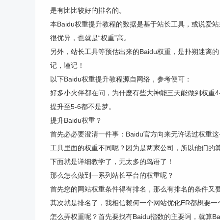
是有比比较好的排名的。
本Baidu权重提升教程的数据是基于站长工具，或说
很优异，也就是“权重”高。
另外，站长工具等预估出来的Baidu权重，是扑朔迷
记，谨记！
以下Baidu权重提升教程源自网络，参考便可：
好多小火伴都在问，为什麽有些大神能三天能做到权重4
提升至5-6都不是梦。
提升Baidu权重？
首先必必要澄清一件事：Baidu官方向来无许诺过权重
工具里面的权重不同呢？因为是两家公司，所以他们的
下面就是详细教学了，无太多的鸟语了！
那么怎么做到一系列站长平台的权重呢？
首先您的网站权重条件得有排名，那么有排名的条件又
其次就是排名了，我相信赖何一个网站优化ER都想要
怎么弄权重呢？首先要找有Baidu指数的主要词，就算