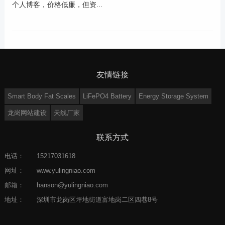
个人博客，价格低廉，但资...
友情链接
Smart Body Fat Scales
LiFePO4 Battery
Energy Storage System
龙岗网站建设
天线厂家
联系方式
电话：
15217031618
网址：
www.yulingniao.com
邮箱：
hanson@yulingniao.com
地址：
深圳市龙岗区坪地街道富地岗二区四巷8号