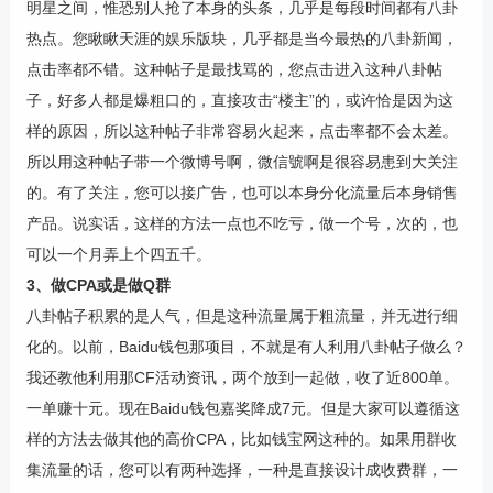
明星之间，惟恐别人抢了本身的头条，几乎是每段时间都有八卦
热点。您瞅瞅天涯的娱乐版块，几乎都是当今最热的八卦新闻，
点击率都不错。这种帖子是最找骂的，您点击进入这种八卦帖
子，好多人都是爆粗口的，直接攻击“楼主”的，或许恰是因为这
样的原因，所以这种帖子非常容易火起来，点击率都不会太差。
所以用这种帖子带一个微博号啊，微信號啊是很容易患到大关注
的。有了关注，您可以接广告，也可以本身分化流量后本身销售
产品。说实话，这样的方法一点也不吃亏，做一个号，次的，也
可以一个月弄上个四五千。
3、做CPA或是做Q群
八卦帖子积累的是人气，但是这种流量属于粗流量，并无进行细
化的。以前，Baidu钱包那项目，不就是有人利用八卦帖子做么？
我还教他利用那CF活动资讯，两个放到一起做，收了近800单。
一单赚十元。现在Baidu钱包嘉奖降成7元。但是大家可以遵循这
样的方法去做其他的高价CPA，比如钱宝网这种的。如果用群收
集流量的话，您可以有两种选择，一种是直接设计成收费群，一