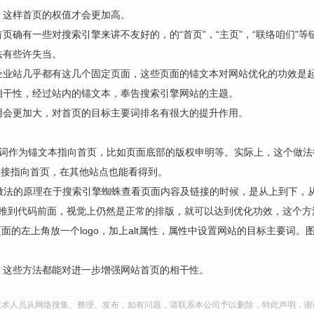
，这样首页的权值才会更加高。
页确有一些对搜索引擎来讲不友好的，的“首页”，“主页”，“联络咱们”
法有些许失当。
企业站几乎都有这几个固定页面，这些页面的锚文本对网站优化的功效是
相干性，经过站内的锚文本，奉告搜索引擎网站的主题。
用会更加大，对首页的目标主要词排名有很大的提升作用。
词作为锚文本指向首页，比如页面底部的版权申明等。实际上，这个做法
词链接指向首页，在其他站点也能看得到。
个做法的原理在于搜索引擎蜘蛛查看页面内容及链接的时候，是从上到下，
字推到代码前面，视觉上仍然是正常的排版，就可以达到优化功效，这个方
面的左上角放一个logo，加上alt属性，属性中设置网站的目标主要词
，这些方法都能对进一步增强网站首页的相干性。
技术人员从网络搜集、整理、发布，如有问题，请联系本公司予以删除，特此声明，谢