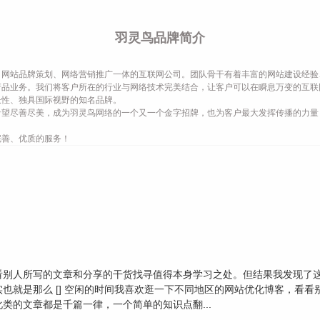
羽灵鸟品牌简介
网站品牌策划、网络营销推广一体的互联网公司。团队骨干有着丰富的网站建设经验
产品业务。我们将客户所在的行业与网络技术完美结合，让客户可以在瞬息万变的互联
长性、独具国际视野的知名品牌。
希望尽善尽美，成为羽灵鸟网络的一个又一个金字招牌，也为客户最大发挥传播的力量
完善、优质的服务！
看别人所写的文章和分享的干货找寻值得本身学习之处。但结果我发现了
也就是那么 [] 空闲的时间我喜欢逛一下不同地区的网站优化博客，看
类的文章都是千篇一律，一个简单的知识点翻...