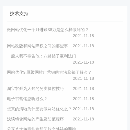
技术支持
做网站优化一个月进账38万是怎么样做到的？
2021-11-18
网站改版和网站降权之间的那些事
2021-11-18
一般人我不奉告他：八卦帖子赢利法门
2021-11-18
网站优化9:豆瓣网推广营销的方法您都了解么？
2021-11-18
淘宝客鲜为人知的另类操控技巧
2021-11-18
电子书营销您听过么？
2021-11-18
您真的清晰为什麽要做网站优化么？
2021-11-18
浅谈镜像网站的产生及防范程序
2021-11-18
分享八大免费能发新闻软文外链的网站