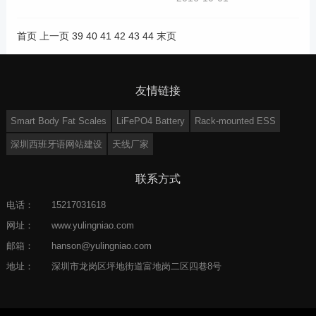
首页
上一页
39
40
41
42
43
44
末页
友情链接
Smart Body Fat Scales
LiFePO4 Battery
Rack-mounted ESS
深圳西班牙语网站建设
天线厂家
联系方式
电话：
15217031618
网址：
www.yulingniao.com
邮箱：
hanson@yulingniao.com
地址：
深圳市龙岗区坪地街道富地岗二区四巷8号