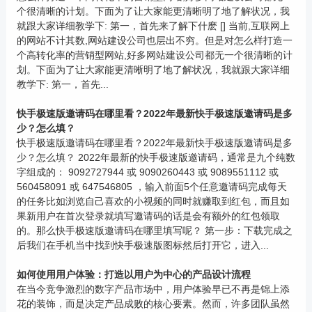
个很清晰的计划。下面为了让大家能更清晰明了地了解状况，我
就跟大家详细教学下: 第一，首先来了解下什麽 [] 当前,互联网上
的网站不计其数,网站建设公司也层出不穷。但是对怎么样打造一
个高转化率的营销型网站,好多网站建设公司都无一个很清晰的计
划。下面为了让大家能更清晰明了地了解状况，我就跟大家详细
教学下: 第一，首先...
快手极速版邀请码在哪里看？2022年最新快手极速版邀请码是多
少？怎么填？
快手极速版邀请码在哪里看？2022年最新快手极速版邀请码是多
少？怎么填？ 2022年最新的快手极速版邀请码，通常是九个纯数
字组成的： 9092727944 或 9090260443 或 9089551112 或
560458091 或 647546805 ，输入前面5个任意邀请码完成每天
的任务比如浏览自己喜欢的小视频的同时就赚取到红包，而且如
果新用户在首次登录就填写邀请码的话是会有额外的红包领取
的。那么快手极速版邀请码在哪里填写呢？ 第一步：下载完成之
后我们在手机当中找到快手极速版图标然后打开它，进入...
如何使用用户体验：打造以用户为中心的产品设计流程
在当今竞争激烈的数字产品市场中，用户体验早已不再是锦上添
花的装饰，而是决定产品成败的核心要素。然而，许多团队虽然