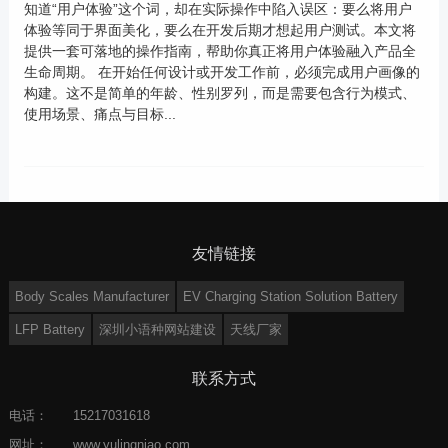
知道“用户体验”这个词，却在实际操作中陷入误区：要么将用户
体验等同于界面美化，要么在开发后期才想起用户测试。本文将
提供一套可落地的操作指南，帮助你真正将用户体验融入产品全
生命周期。 在开始任何设计或开发工作前，必须完成用户画像的
构建。这不是简单的年龄、性别罗列，而是需要包含行为模式、
使用场景、痛点与目标...
友情链接
Body Scales Manufacturer
EV Charging Station Solution Battery
LFP Battery
深圳小语种网站建设
天线厂家
联系方式
电话：
15217031618
网址：
www.yulingniao.com