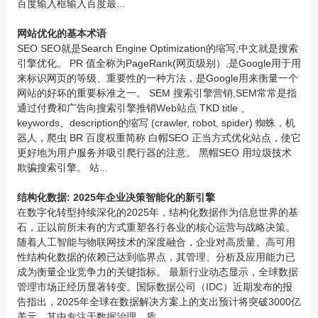
百度输入框输入百度最...
网站优化的基本术语
SEO SEO就是Search Engine Optimization的缩写,中文就是搜索
引擎优化。 PR 值全称为PageRank(网页级别）,是Google用于用
来标识网页的等级、重要性的一种方法，是Google用来衡量一个
网站的好坏的重要标准之一。 SEM 搜索引擎营销,SEM常常是指
通过付费和广告向搜索引擎推销Web站点 TKD title 、
keywords、description的缩写 (crawler, robot, spider) 蜘蛛，机
器人，爬虫 BR 百度权重简称 白帽SEO 正当方式优化站点，使它
更好地为用户服务并吸引爬行器的注意。 黑帽SEO 用垃圾技术
欺骗搜索引擎。 站...
结构化数据: 2025年企业决策智能化的新引擎
在数字化转型持续深化的2025年，结构化数据作为信息世界的基
石，正以前所未有的方式重塑各行各业的核心运营与战略决策。
随着人工智能与物联网技术的深度融合，企业对高质量、高可用
性结构化数据的依赖已达到临界点，其管理、分析及应用能力已
成为衡量企业竞争力的关键指标。 最新行业动态显示，全球数据
管理市场正经历显著转变。国际数据公司（IDC）近期发布的报
告指出，2025年全球在数据解决方案上的支出预计将突破3000亿
美元，其中专注于数据治理、质...