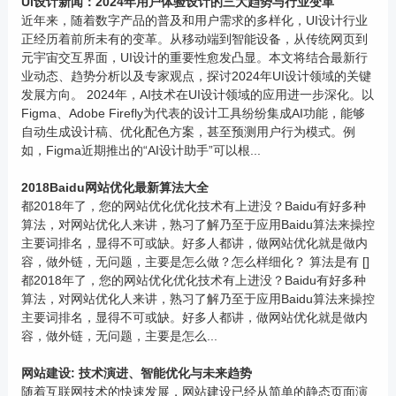
Ui设计新闻：2024年用户体验设计的三大趋势与行业变革
近年来，随着数字产品的普及和用户需求的多样化，UI设计行业
正经历着前所未有的变革。从移动端到智能设备，从传统网页到
元宇宙交互界面，UI设计的重要性愈发凸显。本文将结合最新行
业动态、趋势分析以及专家观点，探讨2024年UI设计领域的关键
发展方向。 2024年，AI技术在UI设计领域的应用进一步深化。以
Figma、Adobe Firefly为代表的设计工具纷纷集成AI功能，能够
自动生成设计稿、优化配色方案，甚至预测用户行为模式。例
如，Figma近期推出的“AI设计助手”可以根...
2018Baidu网站优化最新算法大全
都2018年了，您的网站优化优化技术有上进没？Baidu有好多种
算法，对网站优化人来讲，熟习了解乃至于应用Baidu算法来操控
主要词排名，显得不可或缺。好多人都讲，做网站优化就是做内
容，做外链，无问题，主要是怎么做？怎么样细化？ 算法是有 []
都2018年了，您的网站优化优化技术有上进没？Baidu有好多种
算法，对网站优化人来讲，熟习了解乃至于应用Baidu算法来操控
主要词排名，显得不可或缺。好多人都讲，做网站优化就是做内
容，做外链，无问题，主要是怎么...
网站建设: 技术演进、智能优化与未来趋势
随着互联网技术的快速发展，网站建设已经从简单的静态页面演