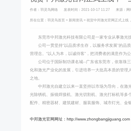
作者：羽灵鸟网络
发表时间：2021-10-17 11:27
来源：网
所在位置：
羽灵鸟首页
>
新闻资讯
> 祝贺中邦激光官网正式上线，
东莞
市中邦激光科技有限公司是一家专业从事激
公司一贯坚持“以品质求生存，以服务求发展”的品
营理念。“以人为本，以诚待客”，把消费者的满意作为
公司位于国际制功课名城--广东省东莞市，依靠珠
化和激光产业化的发展，引进培养一大批高本质的管理
之地。
中邦激光自建立以来一直坚持以市场为导向，在激
光除锈机、振镜焊接机、激光切割机、激光打标机等多
配件、精密器材、建筑建材、服装服饰、城市灯光、金
中邦激光官网网址：http://www.zhongbangjiguang.com