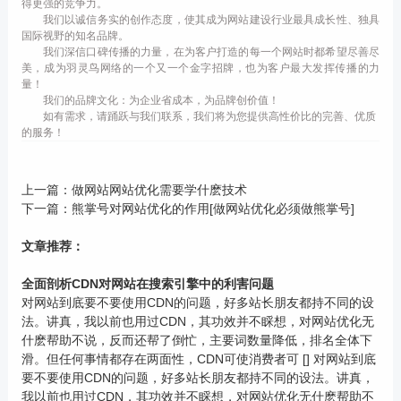
得更强的竞争力。
我们以诚信务实的创作态度，使其成为网站建设行业最具成长性、独具
国际视野的知名品牌。
我们深信口碑传播的力量，在为客户打造的每一个网站时都希望尽善尽
美，成为羽灵鸟网络的一个又一个金字招牌，也为客户最大发挥传播的力
量！
我们的品牌文化：为企业省成本，为品牌创价值！
如有需求，请踊跃与我们联系，我们将为您提供高性价比的完善、优质
的服务！
上一篇：
做网站网站优化需要学什麽技术
下一篇：
熊掌号对网站优化的作用[做网站优化必须做熊掌号]
文章推荐：
全面剖析CDN对网站在搜索引擎中的利害问题
对网站到底要不要使用CDN的问题，好多站长朋友都持不同的设
法。讲真，我以前也用过CDN，其功效并不睬想，对网站优化无
什麽帮助不说，反而还帮了倒忙，主要词数量降低，排名全体下
滑。但任何事情都存在两面性，CDN可使消费者可 [] 对网站到底
要不要使用CDN的问题，好多站长朋友都持不同的设法。讲真，
我以前也用过CDN，其功效并不睬想，对网站优化无什麽帮助不