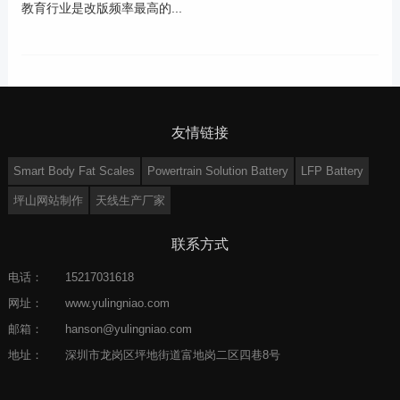
教育行业是改版频率最高的...
友情链接
Smart Body Fat Scales
Powertrain Solution Battery
LFP Battery
坪山网站制作
天线生产厂家
联系方式
电话：
15217031618
网址：
www.yulingniao.com
邮箱：
hanson@yulingniao.com
地址：
深圳市龙岗区坪地街道富地岗二区四巷8号