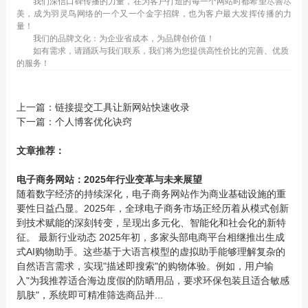
我们深信口碑传播的力量，在为客户打造的每一个网站时都希望尽善尽
美，成为羽灵鸟网络的一个又一个金字招牌，也为客户最大发挥传播的力
量！
我们的品牌文化：为企业省成本，为品牌创价值！
如有需求，请踊跃与我们联系，我们将为您提供高性价比的完善、优质
的服务！
上一篇：
链接提交工具让新网站快速收录
下一篇：
个人博客优化诀窍
文章推荐：
电子商务网站：2025年行业变革与未来展望
随着数字经济的持续深化，电子商务网站作为商业基础设施的重
要性日益凸显。2025年，全球电子商务市场正经历着从模式创新
到技术赋能的深刻转变，呈现出多元化、智能化和社会化的新特
征。 最新行业动态 2025年初，多家头部电商平台相继推出生成
式AI购物助手。这些基于大语言模型的虚拟助手能够理解复杂的
自然语言需求，实现"描述即搜索"的购物体验。例如，用户输
入"为我推荐适合海边度假的防晒用品，要求环保包装且适合敏感
肌肤"，系统即可精准筛选商品并...