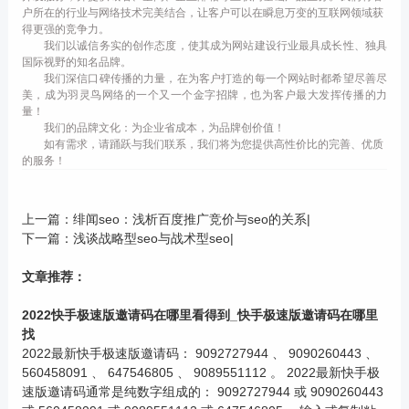
户所在的行业与网络技术完美结合，让客户可以在瞬息万变的互联网领域获
得更强的竞争力。
我们以诚信务实的创作态度，使其成为网站建设行业最具成长性、独具
国际视野的知名品牌。
我们深信口碑传播的力量，在为客户打造的每一个网站时都希望尽善尽
美，成为羽灵鸟网络的一个又一个金字招牌，也为客户最大发挥传播的力
量！
我们的品牌文化：为企业省成本，为品牌创价值！
如有需求，请踊跃与我们联系，我们将为您提供高性价比的完善、优质
的服务！
上一篇：
绯闻seo：浅析百度推广竞价与seo的关系|
下一篇：
浅谈战略型seo与战术型seo|
文章推荐：
2022快手极速版邀请码在哪里看得到_快手极速版邀请码在哪里
找
2022最新快手极速版邀请码： 9092727944 、 9090260443 、
560458091 、 647546805 、 9089551112 。 2022最新快手极
速版邀请码通常是纯数字组成的： 9092727944 或 9090260443