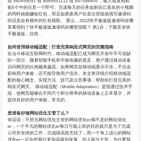
或 560458091 或 9089551112 或 647546805 ，输入或复制粘
贴5个中的任意一个即可。完成每天的任务如刷自己喜欢的小视频
的同时就能赚取红包，而且如果新用户在首次登陆就填写邀请码
的话是会有额外的红包领取。 那么，2022快手极速版邀请码在哪
里看得到？快手极速版邀请码在哪里找呢？ 第1步：下载安卓快
手极速版，目前...
如何使用移动端适配：打造完美响应式网页的完整指南
在当今移动互联网时代，移动端适配已成为网页开发中不可或缺
的一部分。随着智能手机和平板电脑的普及，用户通过移动设备
访问网页的比例越来越高。如果网页在移动端显示不佳，不仅会
影响用户体验，还可能导致用户流失。本文将详细介绍移动端适
配的核心概念、实现方法、技巧及注意事项，帮助你打造完美的
响应式网页。 移动端适配（Mobile Adaptation）是指通过技术手
段，使网页能够在不同尺寸和分辨率的移动设备上正常显示，并
提供良好的用户体验。常见的...
您准备好做网站优化主管了么？
俗话说：不想当网站优化主管的网站优化er都不是好网站优化
er，一个平凡的网站优化er每日可能上班的目的就只是为了完成
公司所安排的工作，完成绩高枕无忧了，而一个有上进心的网站
优化er一定会想着往更加高级别发展。别人能当主管，为什麽我