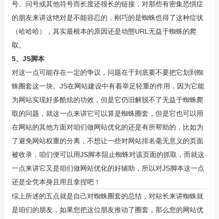
号、问号或其他符号而长度还很长的链接，对那些有密集恐惧症
的朋友来讲这绝对是不能容忍的，刚巧的是蜘蛛也得了这种症状
（哈哈哈），其实最根本的原因还是动態URL无益于蜘蛛的爬
取。
5、JS脚本
对这一点可能存在一定的争议，问题在于到底要不要把它划到蜘
蛛圈套这一块。JS在网站建设中有着举足轻重的作用，因为它能
为网站实现好多酷炫的功效，但是它仍旧解脱不了无益于蜘蛛爬
取的问题，就这一点来讲它可以算是蜘蛛圈套，但是它也可以用
在网站的其他方面对咱们做网站优化的还是有所帮助的，比如为
了避免网站权重的分离，不想让一些对网站排名毫无意义的页面
被收录，咱们便可以用JS脚本阻止蜘蛛对该页面的抓取，而就这
一点来讲它又是咱们做网站优化的好辅助，所以对JS脚本这一点
还是全凭本身且用且拿捏吧！
综上所述的五点就是自己对蜘蛛圈套的总结，对站长来讲蜘蛛就
是咱们的朋友，如果您把这位朋友推动了圈套，那么您的网站优