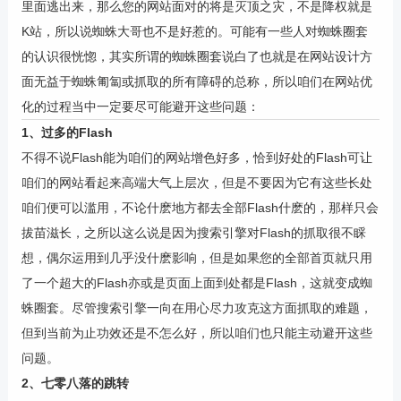
里面逃出来，那么您的网站面对的将是灭顶之灾，不是降权就是
K站，所以说蜘蛛大哥也不是好惹的。可能有一些人对蜘蛛圈套
的认识很恍惚，其实所谓的蜘蛛圈套说白了也就是在网站设计方
面无益于蜘蛛匍匐或抓取的所有障碍的总称，所以咱们在网站优
化的过程当中一定要尽可能避开这些问题：
1、过多的Flash
不得不说Flash能为咱们的网站增色好多，恰到好处的Flash可让
咱们的网站看起来高端大气上层次，但是不要因为它有这些长处
咱们便可以滥用，不论什麽地方都去全部Flash什麽的，那样只会
拔苗滋长，之所以这么说是因为搜索引擎对Flash的抓取很不睬
想，偶尔运用到几乎没什麽影响，但是如果您的全部首页就只用
了一个超大的Flash亦或是页面上面到处都是Flash，这就变成蜘
蛛圈套。尽管搜索引擎一向在用心尽力攻克这方面抓取的难题，
但到当前为止功效还是不怎么好，所以咱们也只能主动避开这些
问题。
2、七零八落的跳转