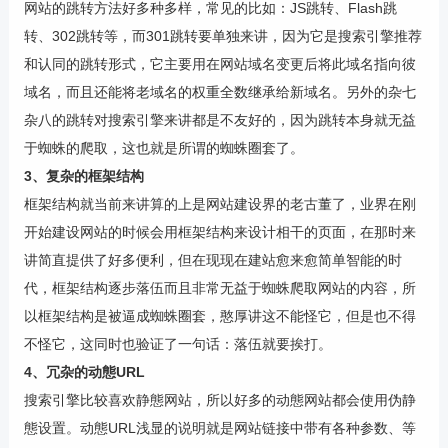
网站的跳转方法好多种多样，常见的比如：JS跳转、Flash跳
转、302跳转等，而301跳转要单独来讲，因为它是搜索引擎推荐
和认同的跳转形式，它主要用在网站域名变更后将此域名指向彼
域名，而且还能将老域名的权重全数继承给新域名。另外的杂七
杂八的跳转对搜索引擎来讲都是不友好的，因为跳转本身就无益
于蜘蛛的爬取，这也就是所谓的蜘蛛圈套了。
3、复杂的框架结构
框架结构就当前来讲算的上是网站建设界的老古董了，业界在刚
开始建设网站的时候会用框架结构来设计相干的页面，在那时来
讲简直提供了好多便利，但在现现在建站愈来愈简单智能的时
代，框架结构逐步落伍而且非常无益于蜘蛛爬取网站的内容，所
以框架结构是被逼成蜘蛛圈套，憨厚讲这不能怪它，但是也不得
不怪它，这同时也验证了一句话：落伍就要挨打。
4、冗杂的动態URL
搜索引擎比较喜欢静態网站，所以好多的动態网站都会使用伪静
態设置。动態URL浅显的说明就是网站链接中带有各种参数、等