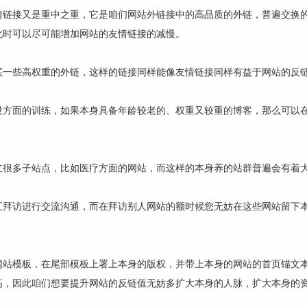
情链接又是重中之重，它是咱们网站外链接中的高品质的外链，普遍交换
化时可以尽可能增加网站的友情链接的减慢。
买一些高权重的外链，这样的链接同样能像友情链接同样有益于网站的反
设方面的训练，如果本身具备年龄较老的、权重又较重的博客，那么可以
立很多子站点，比如医疗方面的网站，而这样的本身养的站群普遍会有着
互拜访进行交流沟通，而在拜访别人网站的额时候您无妨在这些网站留下
网站模板，在尾部模板上署上本身的版权，并带上本身的网站的首页锚文
高，因此咱们想要提升网站的反链值无妨多扩大本身的人脉，扩大本身的