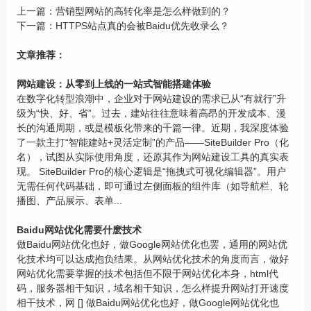
上一篇：
营销型网站的高转化率是怎么样做到的？
下一篇：
HTTPS站点真的会被Baidu优先收录么？
文章推荐：
网站建设：从零到上线的一站式智能搭建体验
在数字化转型浪潮中，企业对于网站建设的需求已从“有就行”升
级为“快、好、省”。过去，建站往往意味着高昂的开发成本、漫
长的沟通周期，或是模板化带来的千篇一律。近期，我深度体验
了一款主打“智能建站+灵活定制”的产品——SiteBuilder Pro（化
名），试图从实际使用角度，还原其作为网站建设工具的真实表
现。 SiteBuilder Pro的核心逻辑是“拖拽式可视化编辑器”。用户
无需任何代码基础，即可通过左侧面板的组件库（如导航栏、轮
播图、产品展示、表单...
Baidu网站优化需要什麽技术
做Baidu网站优化也好，做Google网站优化也罢，通用的网站优
化技术均可以达成抱负结果。从网站优化技术的角度而言，做好
网站优化需要掌握的技术包括但不限于网站优化本身，html代
码，服务器相干知识，域名相干知识，怎么样提升网站打开速度
相干技术，网 [] 做Baidu网站优化也好，做Google网站优化也