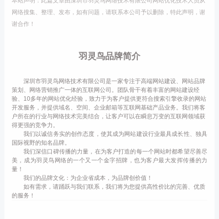
本站声明：此篇文章由深圳市羽灵鸟网络技术有限公司网站优化技术人员从
网络搜集、整理、发布，如有问题，请联系本公司予以删除，特此声明，谢
谢合作！
羽灵鸟品牌简介
深圳市羽灵鸟网络技术有限公司是一家专注于高端网站建设、网站品牌
策划、网络营销推广一体的互联网公司。团队骨干有着丰富的网站建设经
验、10多年的网站优化经验，致力于为客户提供更符合搜索引擎收录的网站
开发服务，并提供域名、空间、企业邮箱等互联网基础产品业务。我们将客
户所在的行业与网络技术完美结合，让客户可以在瞬息万变的互联网领域获
得更强的竞争力。
我们以诚信务实的创作态度，使其成为网站建设行业最具成长性、独具
国际视野的知名品牌。
我们深信口碑传播的力量，在为客户打造的每一个网站时都希望尽善尽
美，成为羽灵鸟网络的一个又一个金字招牌，也为客户最大发挥传播的力
量！
我们的品牌文化：为企业省成本，为品牌创价值！
如有需求，请踊跃与我们联系，我们将为您提供高性价比的完善、优质
的服务！