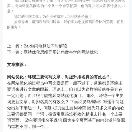
我们深信口碑传播的力量，在为客户打造的每一个网站时都希望尽善尽
美，成为羽灵鸟网络的一个又一个金字招牌，也为客户最大发挥传播的力
量！
我们的品牌文化：为企业省成本，为品牌创价值！
如有需求，请踊跃与我们联系，我们将为您提供高性价比的完善、优质
的服务！
上一篇：
Baidu闪电算法即时解读
下一篇：
网站优化思维导图让您做科学的网站优化
文章推荐：
网站优化：环绕主要词写文章，对提升排名真的有效么？,
在网站优化的过程当中写文章是再一般不过了，普遍都是环绕主
要词来进行文章的跟新。理论上，咱们以为这样的策略多是存在
一定问题，而且很可能拖延网站优化项目。 那么，环绕一个主要
词更新文章，对排名真的有效么？ 下面羽灵鸟编辑针对这个问题
做出如下阐述： 1、问题 ①页面主要词冲突 因为好多文章的核心
主要词都是同一个词，搜索引擎很难有效的精准去排名一个主要
词页面。 ②主要词排名不睬想 因为多个页面基于站内分派的资源
与结构不同，同一个...