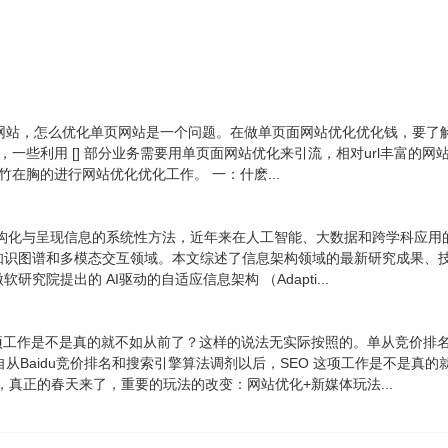
的网站，怎么优化单页网站是一个问题。在做单页面网站优化优化钱，要了
一些利用 [] 部分业务需要用单页面网站优化来引流，相对url丰富的
在胸的进行网站优化优化工作。 一：什麽...
, IA）作为组织、结构化与呈现信息的系统性方法，近年来在人工智能、大数据和
知识图谱和多模态交互领域。本文综述了信息架构领域的最新研究成果、技
院提出的 AI驱动的自适应信息架构 （Adapti...
 这项工作是不是真的就不如从前了？这样的说法无实际按照的。单从竞价排
 自从Baidu竞价排名和搜索引擎算法调剂以后，SEO 这项工作是不是
，真正的春天来了，重要的玩法的改变：网站优化+新媒体玩法...