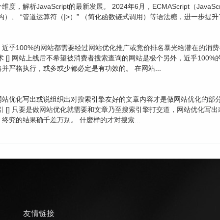
JavaScript的最新发展。 2024年6月，ECMAScript（JavaS
变数据结构）、 “管道运算符（|>）” （简化函数链式调用）等语法糖，进一步提升了
近乎100%的网站都需要经过网站优化推广或竞价排名暴光给潜在的消
 [] 网站上线后不希望被消费者搜索查询的网站是极个另外，近乎100
严格执行，或多或少都必定是有功效的。 在网站...
网站优化写出或说组织出对搜索引擎友好的文章内容才是做网站优化的部
引 [] 只要是做网站优化就需要和文章乃至搜索引擎打交道，网站优化写
究的结果确千差万别。 什麽样的才对搜索...
友情链接