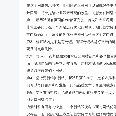
在这个网络信息时代，咱们经过互联网可以完成好多事
升口碑，乃至是给企业带来可观的效益。而想要在网络
第1、新网站所有页面的tdk都要完善。首先和大家说明一下，
非常主要的，在一个新站进行优化的时候，咱们就需要
方向就确定了，后期的优化程序便可以朝着这个方向进
第2、检察站内是不是有死链。所谓死链就是打不开的
要及时点窜删除。
第3、向Baidu及其他搜索引擎提交网站首页和各个
后，发现网站内容基本无被收录，这时才发现是robot
擎抓取拜候咱们的网站。
第4、坚持更新维护新站。新站只要在有了一定的表露
们可以每日更新和行业相干的高品质文章，而且向搜索
第5、交换友情链接。也是新站网站优化很重要的一点
羽灵鸟网络点评：
搜索引擎有固有的缺点，一个新站即便各方面的网站优
况存在，咱们在新站上线之初就需要尽可能做好网站优