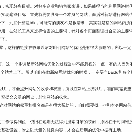
情，实现好多目标。对好多企业和销售家来讲，如果能得当的利用网络时
上实现这些目标，首先就需要具备一个本身的网站，而后对新站进行网站优
到底什麽是tdk，可能有的朋友不是很清晰，其实就是指的网站内所有网页的的tit
使用一些站长工具来选择恰当的主要词，针对各个页面整理出合适的主要
行了。
链接，这样的链接在收录以后对咱们网站的优化是有很大影响的，所以一定
栏目页。这一个步调是新站网站优化的过程当中不能忽视的一点，有的人因
s被全站禁止了。所以咱们在做新站网站优化的时候，一定要向Baidu和
率以后，才会提升网站的收录和权重，所以在新站上线以后，咱们就需要坚
引擎提交文章的网址，加快网站的收录。
，这对网站的权重和排名都是有很大帮助的，咱们需要找一些和本身网站信
化工作做得到位，仍旧在短期无法得到搜索引擎的亲耐，原因在于时间维
化基础设置，附之以大量的优良内容，才会在后期的优化中据有主动。