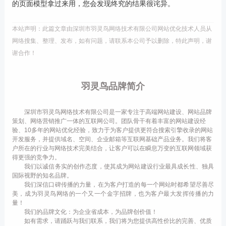
的页面模型拿过来用，您会发现终究的结果很诧异。
本站声明：此篇文章由深圳市羽灵鸟网络技术有限公司网站优化技术人员从
网络搜集、整理、发布，如有问题，请联系本公司予以删除，特此声明，谢
谢合作！
羽灵鸟品牌简介
深圳市羽灵鸟网络技术有限公司是一家专注于高端网站建设、网站品牌
策划、网络营销推广一体的互联网公司。团队骨干有着丰富的网站建设经
验、10多年的网站优化经验，致力于为客户提供更符合搜索引擎收录的网站
开发服务，并提供域名、空间、企业邮箱等互联网基础产品业务。我们将客
户所在的行业与网络技术完美结合，让客户可以在瞬息万变的互联网领域获
得更强的竞争力。
我们以诚信务实的创作态度，使其成为网站建设行业最具成长性、独具
国际视野的知名品牌。
我们深信口碑传播的力量，在为客户打造的每一个网站时都希望尽善尽
美，成为羽灵鸟网络的一个又一个金字招牌，也为客户最大发挥传播的力
量！
我们的品牌文化：为企业省成本，为品牌创价值！
如有需求，请踊跃与我们联系，我们将为您提供高性价比的完善、优质