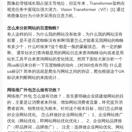
图像处理领域长期占据主导地位，但近年来，Transformer架构在
视觉任务中展现出强大潜力。Vision Transformer（ViT）[1] 通过
将图像划分为小块并采用自注意力机...
怎么来分析网站的百度蜘蛛?
有人这样的问，为什么我的网站没有收录，为什么我的网站没有
权重，是不是百度蜘蛛没有来啊!我要怎么才能看见我网站的蜘蛛
有多少个，什么时候来?这个都是一脸的蒙蔽状态。 有一定的解
释。 通常站长们查询都是用的网站日志来查询蜘蛛动向或者是用
站长工具平台来查询网站的变化情况。然而下面给大家分析一个
用ua标识来分析一下百度蜘蛛的动向，(对360也有作用) 什么是
ua标识? 简单的说就是爬虫与网站之间的协议，爬虫根据这个UA
标识来判断网站的来路统计...
网络推广外包怎么做有功效？
网络推广外包 怎么做有功效？，首先要明确企业搭建做网站的目
的，主要是让消费者来拜候、增加网站消费者流量，终究提升消
费者咨询、销售转化为根本。针对这个根本目标，咱们怎么样做
好企业网站优化。 怎么样做好企业网站推广： 1、企业网站推广
优化（网站优化，即网站网站优化优化）。 2、企业网站品牌推
广（即品牌词，品牌推广）。 注意：选择做企业网站优化、网站