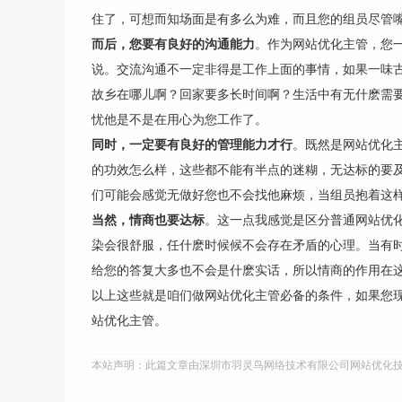
住了，可想而知场面是有多么为难，而且您的组员尽管嘴
而后，您要有良好的沟通能力
。作为网站优化主管，您
说。交流沟通不一定非得是工作上面的事情，如果一味
故乡在哪儿啊？回家要多长时间啊？生活中有无什麽需
忧他是不是在用心为您工作了。
同时，一定要有良好的管理能力才行
。既然是网站优化
的功效怎么样，这些都不能有半点的迷糊，无达标的要
们可能会感觉无做好您也不会找他麻烦，当组员抱着这
当然，情商也要达标
。这一点我感觉是区分普通网站优
染会很舒服，任什麽时候候不会存在矛盾的心理。当有
给您的答复大多也不会是什麽实话，所以情商的作用在
以上这些就是咱们做网站优化主管必备的条件，如果您
站优化主管。
本站声明：此篇文章由深圳市羽灵鸟网络技术有限公司网站优化