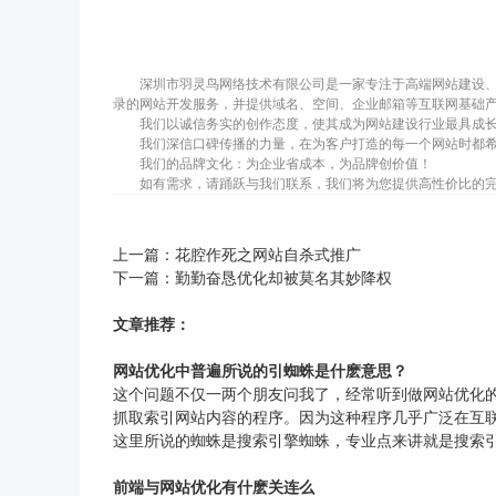
深圳市羽灵鸟网络技术有限公司是一家专注于高端网站建设、
录的网站开发服务，并提供域名、空间、企业邮箱等互联网基础
我们以诚信务实的创作态度，使其成为网站建设行业最具成
我们深信口碑传播的力量，在为客户打造的每一个网站时都
我们的品牌文化：为企业省成本，为品牌创价值！
如有需求，请踊跃与我们联系，我们将为您提供高性价比的
上一篇：
花腔作死之网站自杀式推广
下一篇：
勤勤奋恳优化却被莫名其妙降权
文章推荐：
网站优化中普遍所说的引蜘蛛是什麽意思？
这个问题不仅一两个朋友问我了，经常听到做网站优化
抓取索引网站内容的程序。因为这种程序几乎广泛在互联
这里所说的蜘蛛是搜索引擎蜘蛛，专业点来讲就是搜索引
前端与网站优化有什麽关连么