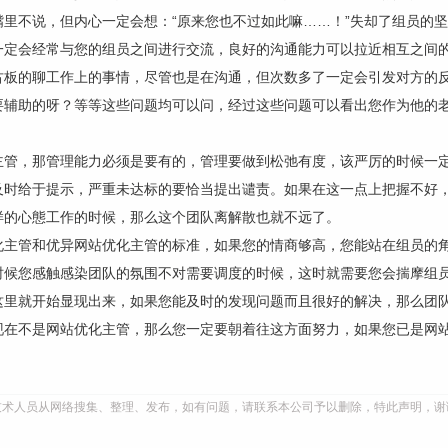
里不说，但内心一定会想：“原来您也不过如此嘛……！”失却了组员的
一定会经常与您的组员之间进行交流，良好的沟通能力可以拉近相互之间
古板的聊工作上的事情，尽管也是在沟通，但次数多了一定会引发对方的反
要辅助的呀？等等这些问题均可以问，经过这些问题可以看出您作为他的
主管，那管理能力必须是要有的，管理要做到松弛有度，该严厉的时候一
及时给于提示，严重未达标的要恰当提出谴责。如果在这一点上把握不好
样的心態工作的时候，那么这个团队离解散也就不远了。
化主管和优异网站优化主管的标准，如果您的情商够高，您能站在组员的
时候您感触感染团队的氛围不对需要调度的时候，这时就需要您会揣摩组
这里就开始显现出来，如果您能及时的发现问题而且很好的解决，那么团
现在不是网站优化主管，那么您一定要朝着往这方面努力，如果您已是网
技术人员从网络搜集、整理、发布，如有问题，请联系本公司予以删除，特此声明，谢