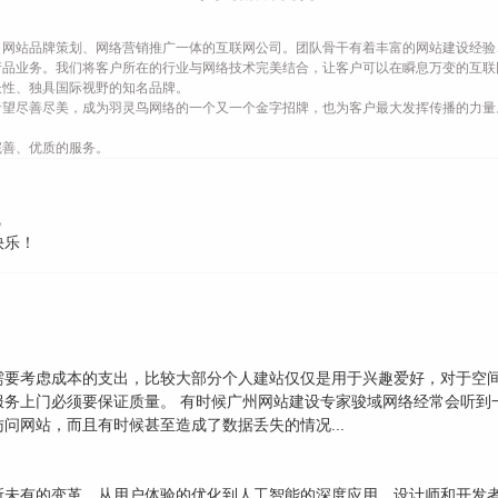
网站品牌策划、网络营销推广一体的互联网公司。团队骨干有着丰富的网站建设经验
产品业务。我们将客户所在的行业与网络技术完美结合，让客户可以在瞬息万变的互联
长性、独具国际视野的知名品牌。
希望尽善尽美，成为羽灵鸟网络的一个又一个金字招牌，也为客户最大发挥传播的力量
完善、优质的服务。
线
快乐！
需要考虑成本的支出，比较大部分个人建站仅仅是用于兴趣爱好，对于空
服务上门必须要保证质量。 有时候广州网站建设专家骏域网络经常会听到
问网站，而且有时候甚至造成了数据丢失的情况...
未有的变革。从用户体验的优化到人工智能的深度应用，设计师和开发者