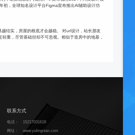
初，全球知名设计平台Figma宣布推出AI辅助设计功
越结实，房屋的根底才会越稳。 对url设计，站长朋友
举足轻重，尽管基础但却不可忽视。相似于造房中的地基，
联系方式
电话：
15217031618
网址：
www.yulingniao.com